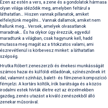
Ezen az estén a vers, a zene és a gondolatok hármasa
olyan világa idéződik meg, amelyben feltárul a
láthatatlan… Hiszen vannak pillanatok, amiket
elfelejtünk megélni… Vannak dallamok, amiket nem
hallunk meg… Versek, amelyek olvasatlanok
maradnak… És ha olykor úgy érezzük, egyedül
maradtunk a világban, csak hagynunk kell, hadd
mutassa meg magát az a titokzatos valami, ami
észrevétlenül is körbevesz minket: a láthatatlan
szépség.
Hrutka Róbert zeneszerzői és énekesi munkásságát
számos hazai és külföldi előadónak, színésznőnek írt
dal, valamint színházi, balett- és filmzenei kompozíció
fémjelzi. A kortárs költők, írók barátsága és a közös
irodalmi estek hívták életre ezt az érzelmekben
gazdag, zenés utazást a kiváló zenészekből álló
zenekar műsorával.