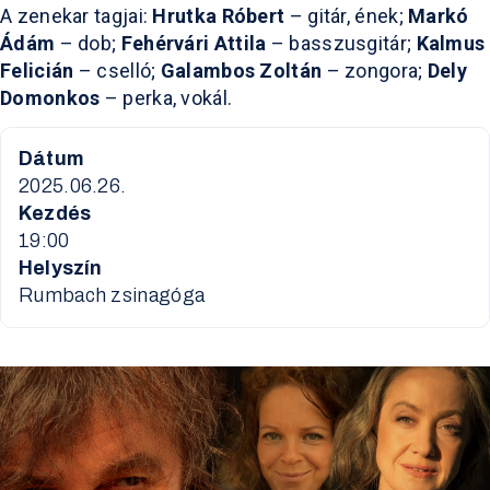
A zenekar tagjai:
Hrutka Róbert
– gitár, ének;
Markó
Ádám
– dob;
Fehérvári Attila
– basszusgitár;
Kalmus
Felicián
– cselló;
Galambos Zoltán
– zongora;
Dely
Domonkos
– perka, vokál.
Dátum
2025.06.26.
Kezdés
19:00
Helyszín
Rumbach zsinagóga