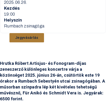
2025.06.26.
Kezdés
19:00
Helyszín
Rumbach zsinagóga
Jegyvásárlás
Hrutka Róbert Artisjus- és Fonogram-díjas
zeneszerző különleges koncertre várja a
közönséget 2025. június 26-án, csütörtök este 19
órakor a Rumbach Sebestyén utcai zsinagógában. A
műsorban színpadra lép két kivételes tehetségű
művésznő, Für Anikó és Schmidt Vera is. Jegyárak:
6500 forint.