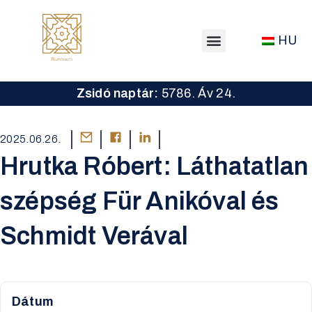
HU
Zsidó naptár:
5786. Áv 24.
2025.06.26.
Hrutka Róbert: Láthatatlan
szépség Für Anikóval és
Schmidt Verával
Dátum