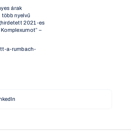
nyes árak
 több nyelvű
hirdetett 2021-es
a Komplexumot” –
ott-a-rumbach-
nkedIn