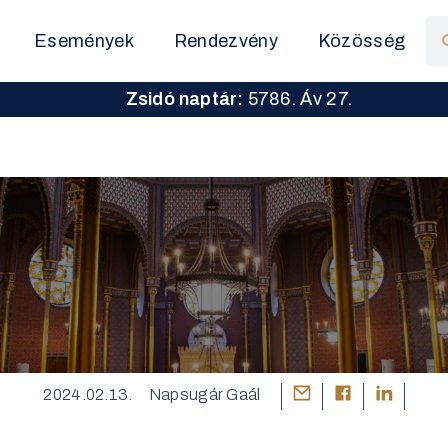
Események
Rendezvény
Közösség
Zsidó naptár:
5786. Áv 27.
2024.02.13.
Napsugár Gaál