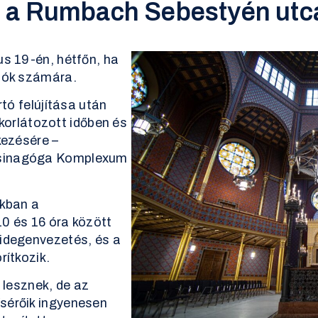
 a Rumbach Sebestyén utc
us 19-én, hétfőn, ha
atók számára.
rtó felújítása után
orlátozott időben és
kezésére –
Zsinagóga Komplexum
akban a
0 és 16 óra között
 idegenvezetés, és a
rítkozik.
lesznek, de az
sérőik ingyenesen