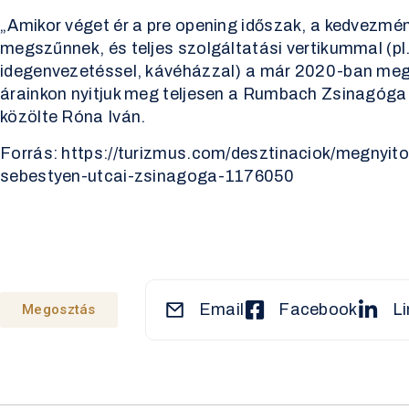
„Amikor véget ér a pre opening időszak, a kedvezmé
megszűnnek, és teljes szolgáltatási vertikummal (pl.
idegenvezetéssel, kávéházzal) a már 2020-ban meg
árainkon nyitjuk meg teljesen a Rumbach Zsinagóg
közölte Róna Iván.
Forrás:
https://turizmus.com/desztinaciok/megnyit
sebestyen-utcai-zsinagoga-1176050
Email
Facebook
Li
Megosztás