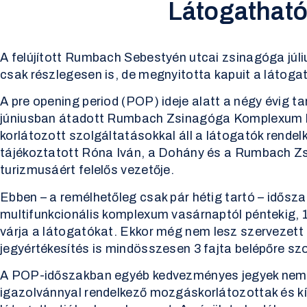
Látogatható
A felújított Rumbach Sebestyén utcai zsinagóga júli
csak részlegesen is, de megnyitotta kapuit a látog
A pre opening period (POP) ideje alatt a négy évig ta
júniusban átadott Rumbach Zsinagóga Komplexum k
korlátozott szolgáltatásokkal áll a látogatók rendel
tájékoztatott Róna Iván, a Dohány és a Rumbach 
turizmusáért felelős vezetője.
Ebben – a remélhetőleg csak pár hétig tartó – idősz
multifunkcionális komplexum vasárnaptól péntekig, 1
várja a látogatókat. Ekkor még nem lesz szervezett
jegyértékesítés is mindösszesen 3 fajta belépőre szo
A POP-időszakban egyéb kedvezményes jegyek nem 
igazolvánnyal rendelkező mozgáskorlátozottak és kí