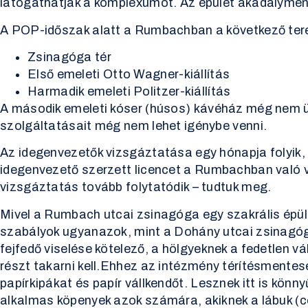
látogathatják a komplexumot. Az épület akadályment
A POP-időszak alatt a Rumbachban a következő ter
Zsinagóga tér
Első emeleti Otto Wagner-kiállítás
Harmadik emeleti Politzer-kiállítás
A második emeleti kóser (húsos) kávéház még nem ü
szolgáltatásait még nem lehet igénybe venni.
Az idegenvezetők vizsgáztatása egy hónapja folyik,
idegenvezető szerzett licencet a Rumbachban való 
vizsgáztatás tovább folytatódik – tudtuk meg.
Mivel a Rumbach utcai zsinagóga egy szakrális épüle
szabályok ugyanazok, mint a Dohány utcai zsinagóg
fejfedő viselése kötelező, a hölgyeknek a fedetlen vál
részt takarni kell.Ehhez az intézmény térítésmentes
papírkipákat és papír vállkendőt. Lesznek itt is könn
alkalmas köpenyek azok számára, akiknek a lábuk (co