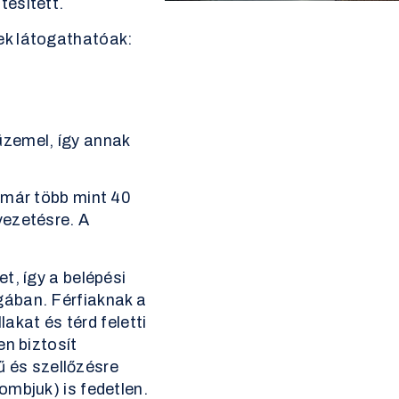
esített.
ek látogathatóak:
zemel, így annak
 már több mint 40
vezetésre. A
t, így a belépési
ában. Férfiaknak a
lakat és térd feletti
en biztosít
yű és szellőzésre
mbjuk) is fedetlen.