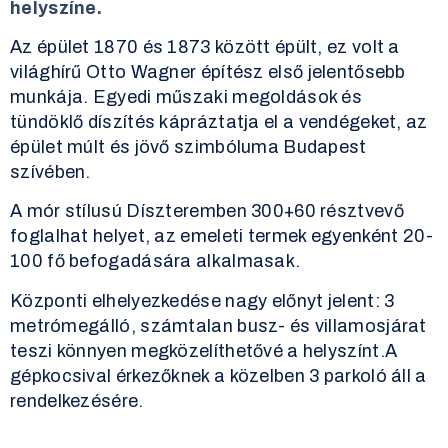
helyszíne.
Az épület 1870 és 1873 között épült, ez volt a
világhírű Otto Wagner építész első jelentősebb
munkája. Egyedi műszaki megoldások és
tündöklő díszítés kápráztatja el a vendégeket, az
épület múlt és jövő szimbóluma Budapest
szívében.
A mór stílusú Díszteremben 300+60 résztvevő
foglalhat helyet, az emeleti termek egyenként 20-
100 fő befogadására alkalmasak.
Központi elhelyezkedése nagy előnyt jelent: 3
metrómegálló, számtalan busz- és villamosjárat
teszi könnyen megközelíthetővé a helyszínt.A
gépkocsival érkezőknek a közelben 3 parkoló áll a
rendelkezésére.