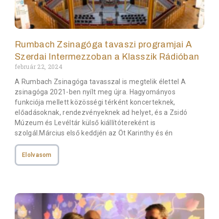
Rumbach Zsinagóga tavaszi programjai A
Szerdai Intermezzoban a Klasszik Rádióban
február 22, 2024
A Rumbach Zsinagóga tavasszal is megtelik élettel A
zsinagóga 2021-ben nyílt meg újra. Hagyományos
funkciója mellett közösségi térként koncerteknek,
előadásoknak, rendezvényeknek ad helyet, és a Zsidó
Múzeum és Levéltár külső kiállítótereként is
szolgál.Március első keddjén az Öt Karinthy és én
Elolvasom