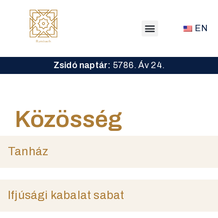
EN
Zsidó naptár:
5786. Áv 24.
Közösség
Tanház
Ifjúsági kabalat sabat