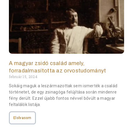
A magyar zsidó család amely,
forradalmasította az orvostudományt
február 15, 2024
Sokáig maguk a leszármazottak sem ismerték a család
történetet, de egy zsinagóga felújítása során mindenre
fény derült. Ezzel újabb fontos névvel bővült a magyar
feltalálók listája.
Elolvasom