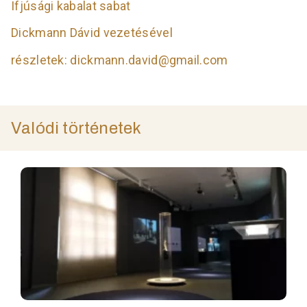
Ifjúsági kabalat sabat
Dickmann Dávid vezetésével
részletek: dickmann.david@gmail.com
Valódi történetek