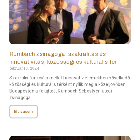
Rumbach zsinagóga: szakralitás és
innovativitás, közösségi és kulturális tér
február 15, 2024
Szakrális funkciója mellett innovatív elemekben bővelkedő
közösségi és kulturális térként nyílik meg a közeljövőben
Budapesten a felújított Rumbach Sebestyén utcai
zsinagóga
Elolvasom