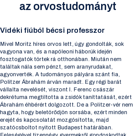
az orvostudományt
Vidéki fiúból bécsi professzor
Mivel Moritz híres orvos lett, úgy gondolták, sok
vagyona van, és a napóleoni háborúk idején
fosztogatók törtek rá otthonában. Miután nem
találtak nála sem pénzt, sem aranyrudakat,
agyonverték. A tudományos pályára szánt fia,
Politzer Ábrahám árván maradt. Egy régi barát
vállalta nevelését, viszont I. Ferenc császár
dekrétuma megtiltotta a zsidók taníttatását, ezért
Ábrahám éhbérért dolgozott. De a Politzer-vér nem
hagyta, hogy beletörődjön sorsába, ezért minden
erejét és kapcsolatát mozgósította, majd
szatócsboltot nyitott Budapest határában.
Feleségével tizennégy gyermekről gondoskodtak,