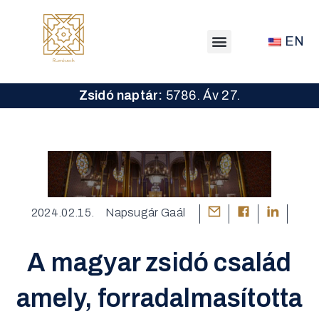
EN
Zsidó naptár:
5786. Áv 27.
2024.02.15.
Napsugár Gaál
A magyar zsidó család
amely, forradalmasította