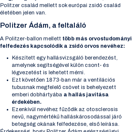
Politzer család mellett sok európai zsidó család
életében jelen van.
Politzer Ádám, a feltaláló
A Politzer-ballon mellett
több más orvostudományi
felfedezés kapcsolódik a zsidó orvos nevéhez:
Készített egy hallásvizsgáló berendezést,
amelynek segítségével külön csont- és
légvezetést is lehetett mérni.
Ezt követően 1873-ban már a ventilációs
tubusnak megfelelő csövet is behelyezett
emberi dobhártyába
a hallás javítása
érdekében.
Ezenkívül nevéhez fűződik az otosclerosis
nevű, nagymértékű halláskárosodással járó
betegség okának felfedezése, első leírása.
Érdekesség, hogy Politzer Ádám egészségügyi