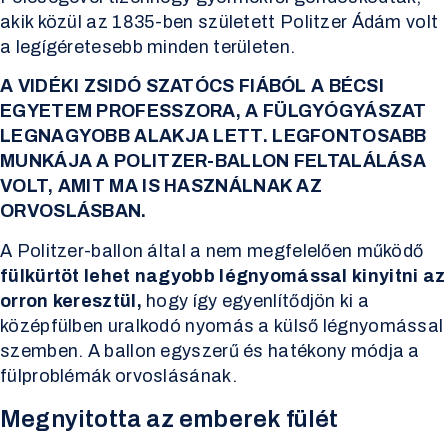
akik közül az 1835-ben született Politzer Ádám volt
a legígéretesebb minden területen.
A VIDÉKI ZSIDÓ SZATÓCS FIÁBÓL A BÉCSI
EGYETEM PROFESSZORA, A FÜLGYÓGYÁSZAT
LEGNAGYOBB ALAKJA LETT. LEGFONTOSABB
MUNKÁJA A POLITZER-BALLON FELTALÁLÁSA
VOLT, AMIT MA IS HASZNÁLNAK AZ
ORVOSLÁSBAN.
A Politzer-ballon által a nem megfelelően működő
fülkürtöt lehet nagyobb légnyomással kinyitni az
orron keresztül,
hogy így egyenlítődjön ki a
középfülben uralkodó nyomás a külső légnyomással
szemben. A ballon egyszerű és hatékony módja a
fülproblémák orvoslásának.
Megnyitotta az emberek fülét