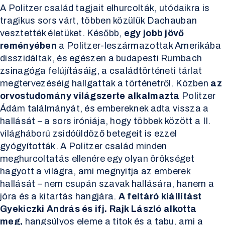
A Politzer család tagjait elhurcolták, utódaikra is
tragikus sors várt, többen közülük Dachauban
vesztették életüket. Később,
egy jobb jövő
reményében
a Politzer-leszármazottak Amerikába
disszidáltak, és egészen a budapesti Rumbach
zsinagóga felújításáig, a családtörténeti tárlat
megtervezéséig hallgattak a történetről. Közben
az
orvostudomány világszerte alkalmazta
Politzer
Ádám találmányát, és embereknek adta vissza a
hallását – a sors iróniája, hogy többek között a II.
világháború zsidóüldöző betegeit is ezzel
gyógyították. A Politzer család minden
meghurcoltatás ellenére egy olyan örökséget
hagyott a világra, ami megnyitja az emberek
hallását – nem csupán szavak hallására, hanem a
jóra és a kitartás hangjára.
A feltáró kiállítást
Gyekiczki András és ifj. Rajk László alkotta
meg,
hangsúlyos eleme a titok és a tabu, ami a