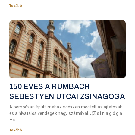
Tovább
150 ÉVES A RUMBACH
SEBESTYÉN UTCAI ZSINAGÓGA
A pompásan épült imaház egészen megtelt az ájtatosak
és a hivatalos vendégek nagy számával. „(Z s i n a g ó g a
– s
Tovább