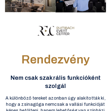
Rendezvény
Nem csak szakrális funkcióként
szolgál
A különböző tereket azonban úgy alakították ki,
hogy a zsinagóga nemcsak a vallási funkcióját
képes betölteni, hanem lehetőség van színházi