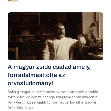
Tovább
A magyar zsidó család amely,
forradalmasította az
orvostudományt
Sokáig maguk a leszármazottak sem ismerték a család
történetet, de egy zsinagóga felújítása során mindenre
fény derült. Ezzel újabb fontos névvel bővült a magyar
feltalálók listája.