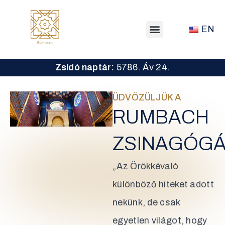
EN
Zsidó naptár:
5786. Áv 24.
ÜDVÖZÜLJÜK A
RUMBACH
ZSINAGÓG
„Az Örökkévaló
különböző hiteket adott
nekünk, de csak
egyetlen világot, hogy