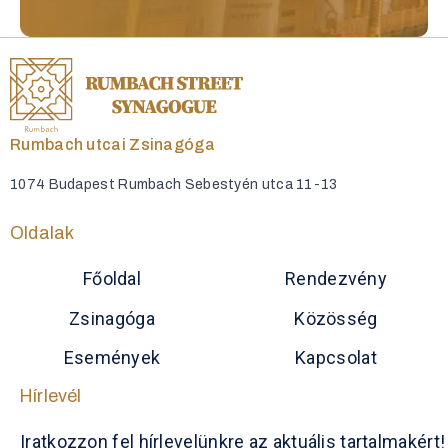
Rumbach utcai Zsinagóga
1074 Budapest Rumbach Sebestyén utca 11-13
Oldalak
Főoldal
Rendezvény
Zsinagóga
Közösség
Események
Kapcsolat
Hírlevél
Iratkozzon fel hírlevelünkre az aktuális tartalmakért!