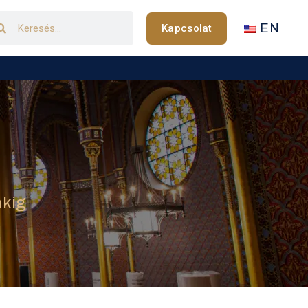
EN
Kapcsolat
nkig