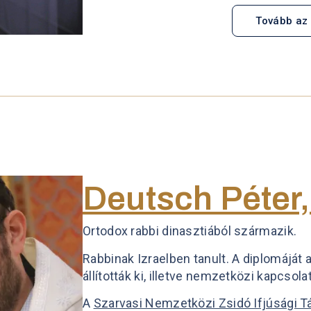
Tovább az 
Deutsch Péter,
Ortodox rabbi dinasztiából származik.
Rabbinak Izraelben tanult. A diplomáját
állították ki, illetve nemzetközi kapcsol
A
Szarvasi Nemzetközi Zsidó Ifjúsági T