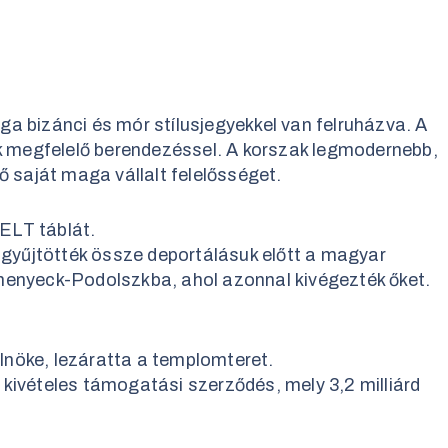
 bizánci és mór stílusjegyekkel van felruházva. A
ak megfelelő berendezéssel. A korszak legmodernebb,
 saját maga vállalt felelősséget.
TELT táblát.
 gyűjtötték össze deportálásuk előtt a magyar
menyeck-Podolszkba, ahol azonnal kivégezték őket.
lnöke, lezáratta a templomteret.
kivételes támogatási szerződés, mely 3,2 milliárd