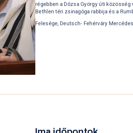
régebben a Dózsa György úti közösség val
Bethlen téri zsinagóga rabbija és a Rum
Felesége, Deutsch- Fehérváry Mercédesz
Ima időpontok