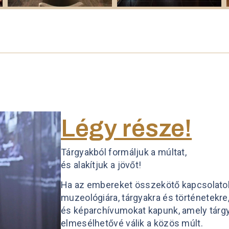
Légy része!
Tárgyakból formáljuk a múltat,
és alakítjuk a jövőt!
Ha az embereket összekötő kapcsolatok
muzeológiára, tárgyakra és történetekre, 
és képarchívumokat kapunk, amely tárg
elmesélhetővé válik a közös múlt.