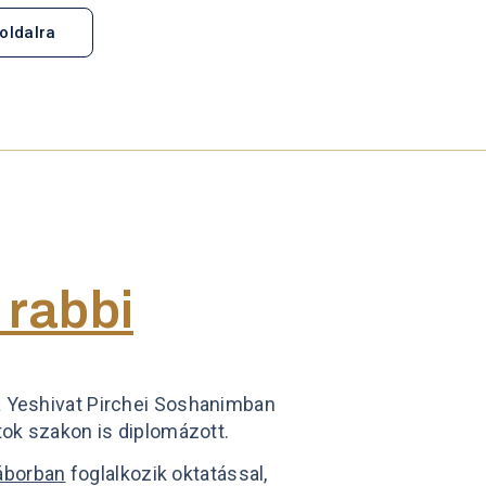
oldalra
 rabbi
 a Yeshivat Pirchei Soshanimban
atok szakon is diplomázott.
áborban
foglalkozik oktatással,