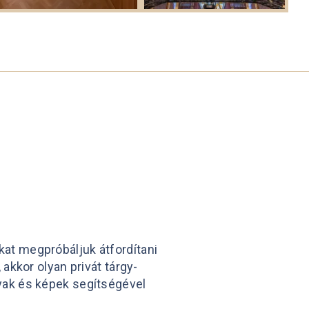
at megpróbáljuk átfordítani
akkor olyan privát tárgy-
yak és képek segítségével