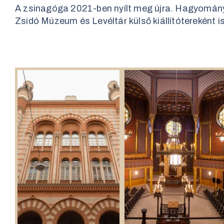
A zsinagóga 2021-ben nyílt meg újra. Hagyományo
Zsidó Múzeum és Levéltár külső kiállítótereként i