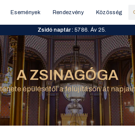
Események
Rendezvény
Közösség
Zsidó naptár:
5786. Áv 25.
A ZSINAGÓGA
ténete épülésétől a felújításon át napjai