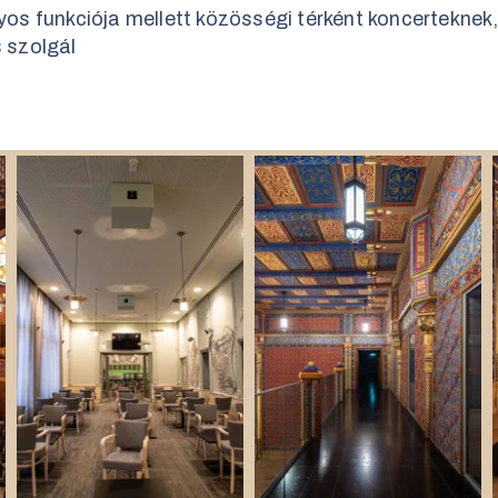
s funkciója mellett közösségi térként koncerteknek,
s szolgál