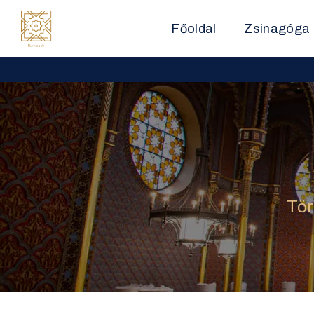
Főoldal
Zsinagóga
Tör