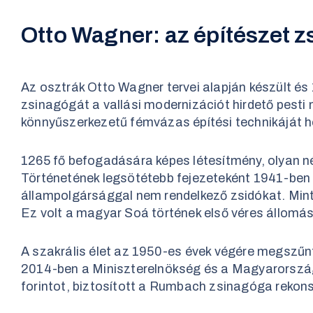
Otto Wagner: az építészet zs
Az osztrák Otto Wagner tervei alapján készült é
zsinagógát a vallási modernizációt hirdető pest
könnyűszerkezetű fémvázas építési technikáját ho
1265 fő befogadására képes létesítmény, olyan né
Történetének legsötétebb fejezeteként 1941-ben a
állampolgársággal nem rendelkező zsidókat. Mint
Ez volt a magyar Soá történek első véres állomá
A szakrális élet az 1950-es évek végére megszűnt
2014-ben a Miniszterelnökség és a Magyarországi
forintot, biztosított a Rumbach zsinagóga rekons