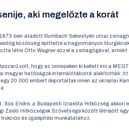
enije, aki megelőzte a korát
s 1873-ben átadott Rumbach Sebestyén utcai zsinagóga
i neológ közösség építtette a hagyományos liturgián
zta létre Otto Wagner ezzel a zsinagógával, amiért ő
pszerű volt, hogy az ünnepeken ki kellett írni a MEG
 magyar hatóságok internálótáborrá alakították: itt
egy 20.000 embert deportáltak innen az ukrajnai Ka
sa.
. Sós Endre, a Budapesti Izraelita Hitközség akkori e
 Zsidó Hitközségek Szövetsége között létrejött egy 
trukciós és újjáépítési munkálatához.